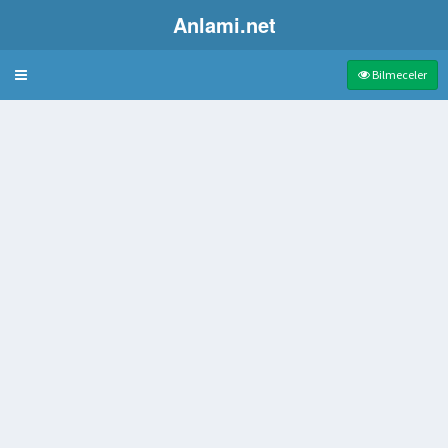
Anlami.net
Bulmaca
Bilmeceler
k üzere kan organ veren
li tüfek