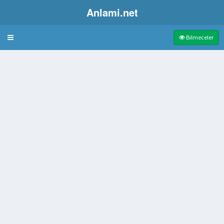
Anlami.net
Bulmaca
Bilmeceler
day ekmeği