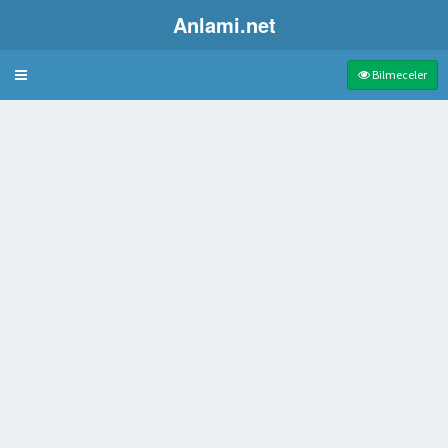
Anlami.net
Bulmaca
Bilmeceler
murtacıkların bağlı olduğu bölüm