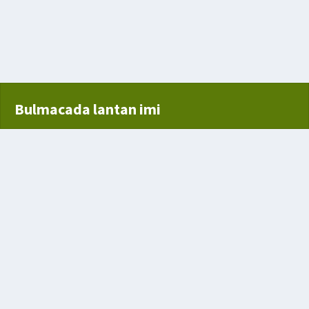
sı tüylü bir kuş
Bulmacada lantan imi