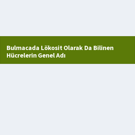
cı
şı hikaye
Bulmacada Lökosit Olarak Da Bilinen
Hücrelerin Genel Adı