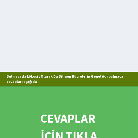
Bulmacada Lökosit Olarak Da Bilinen Hücrelerin Genel Adı bulmaca
cevapları aşağıda
CEVAPLAR
İÇİN TIKLA