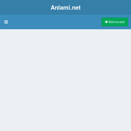
Anlami.net
Bulmaca
Bilmeceler
işe
itabı