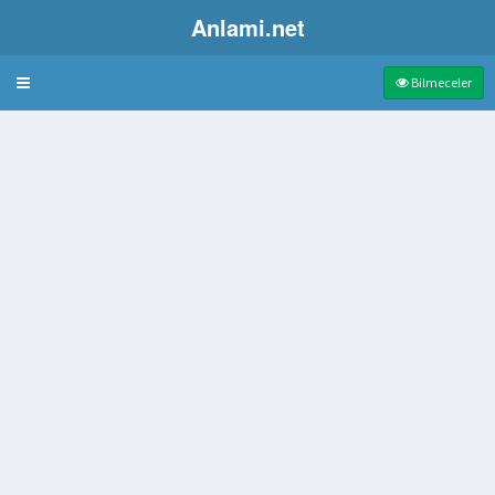
Anlami.net
Bulmaca
Bilmeceler
aşkasına konutu bir bedelle vermesi
n sonra