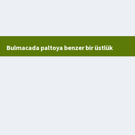
 olan
ketler
Bulmacada paltoya benzer bir üstlük