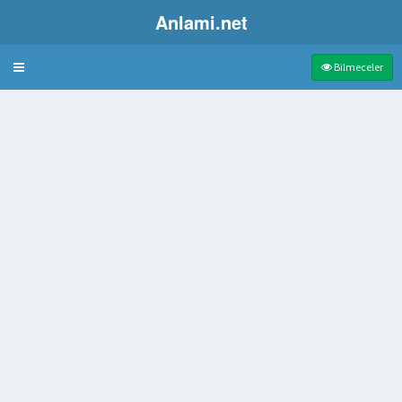
Anlami.net
Bulmaca
Bilmeceler
si
altın
itki