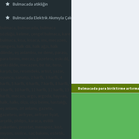
Bulmacada atikliğin
Bulmacada Elektrik Akımıyla Çalışan Telli Otobüs
bulmaca, bulmacada, bulmaca
sözlüğü, kelime, çengel bulmaca, kare
bulmaca, kısa, kısaca, imi, mecazen,
simgesi, halk dili, halk ağzı, halk
dilinde, eş anlamlısı, ne denir, parası,
para birimi, mecaz, gazetesi, eski dil,
eski dilde, mecazen, bir tür, tersi,
karşıtı, bir, resimdeki, artist, yazar,
oyuncu, sanatçı, 2 harfli, 3 harfli, 4
harfli, 5 harfli, 6 harfli, 7 harfli, 8 harfli,
Bulmacada para biriktirme artırma
9 harfli, 10 harfli, 11 harfli, 12 harfli, 13
harfli, mecazi, argo, argoda, hayvan,
halk, halkı, ölçü, ölçü birimi, hastalığı,
eş anlamı, zıt anlamı, gazete,
gazetesi, airfryer, airfryer fiyat,
arçelik, philips, karaca, evlilik
paketleri, prostat, menapoz, kist,
miyom, sivilce, saç bakımı, estetik,