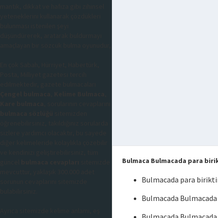
mantık, dikkat ve hafıza gibi zihinsel
yeteneklerini kullanarak çözdükleri
bulunması istenilen şeyi
düşündürerek, aratarak buldurmayı
amaçlayan bir sözcük bulma oyunudur,
En çok Sabah, Hürriyet, Habertürk,
Posta, Milliyet gazetesi tercih
edilmektedir, gazete bulmacaları
Çengel bulmaca
,
Kelime Bulmaca
,
Kare bulmaca
, sorularının cevaplarını
bulmaca sözlüğü
sitemizden
öğrenebilirsiniz, takıldığınız sorularda
sizlere yardımcı olacaktır, bu sayede
diğer kelimeleride kolaylıkla çözebilir
ve kendinizi geliştirebilirsiniz, tüm
Bulmaca Bulmacada para biri
güncel
bulmaca cevapları
sitemizde
mevcuttur, yaklaşık 300.000 adet
Bulmacada para birikt
sorunun cevaplarını sitemizde
bulabilirsiniz.
Bulmacada Bulmacada p
Ayrıca sitemizde kelime anlamı, eş
Bulmacada Bulmacada p