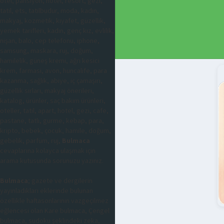
otel, pansiyon, hotel, resort, gezi,
tatil, ets, tatilbudur, moda, kadın,
makyaj, kozmetik, kıyafet, güzellik,
yemek tarifleri, kadın, genç kız, evlilik,
nişan, balo, cep telefonu, iphone,
samsung, maskara, ruj, doğum,
hamilelik, güneş kremi, ağrı kesici
krem, farmasi, avon, huncalife, para
kazanma, sağlık, abiye, iç çamaşırı,
güzellik sırları, makyaj önerileri,
katalog, ürünler, saç bakım ürünleri,
oteller, tatil, apart, hotel, gezi, cafe,
pastane, tatlı, gurme, kebap, para,
kripto, bebek, çocuk, hamile, doğum,
gebelik, parfüm, ruj,
Bulmaca
cevaplarına kolayca ulaşmak için
arama kutusunda sorunuzu yazınız.
Bulmaca
; gazete ve dergilerin
yayınladıkları eklerinde bulunan
özellikle haftasonlarının vazgeçilmez
eğlencesi olan Kare bulmaca, Çengel
bulmaca, sudoku şeklindeki zeka,