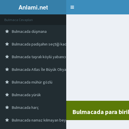
Anlami.net
Bulmaca
Bulmaca Cevapları
Bulmacada düşmana
Bulmacada padişahın seçtiği kadın
Bulmacada taşralı köylü yabancı
Bulmacada Atlas İle Büyük Okyanusu Birbirine Bağlayan Kanal
Bulmacada mühür gözlü
Bulmacada yürük
Bulmacada harç
Bulmacada para biri
Bulmacada namaz kılmayan beynamaz