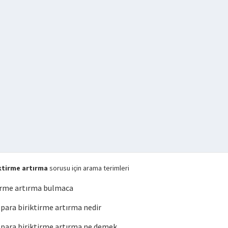
ktirme artırma
sorusu için arama terimleri
irme artırma bulmaca
ara biriktirme artırma nedir
ara biriktirme artırma ne demek