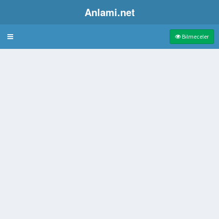
Anlami.net
Bulmaca
Bilmeceler
dam
i