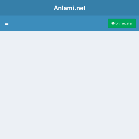
Anlami.net
Bulmaca
Bilmeceler
ltımı
sanatı
v keşik
k