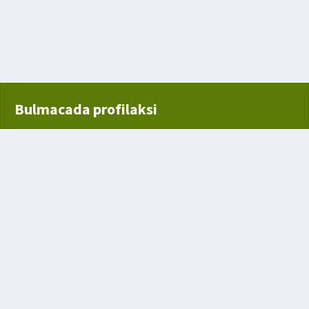
 direk arasına gerilen üçgen biçimli yelken
Bulmacada profilaksi