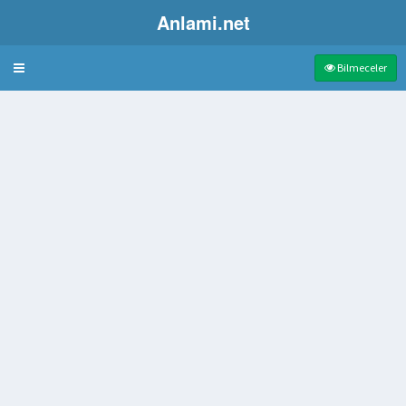
Anlami.net
Bulmaca
Bilmeceler
ç
on
i düşmesi