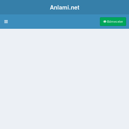
Anlami.net
Bulmaca
Bilmeceler
nden biri
mi adı
ş içki