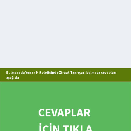
Bulmacada Yunan Mitolojisinde Ziraat Tanrıçası bulmaca cevapları
aşağıda
CEVAPLAR
İÇİN TIKLA