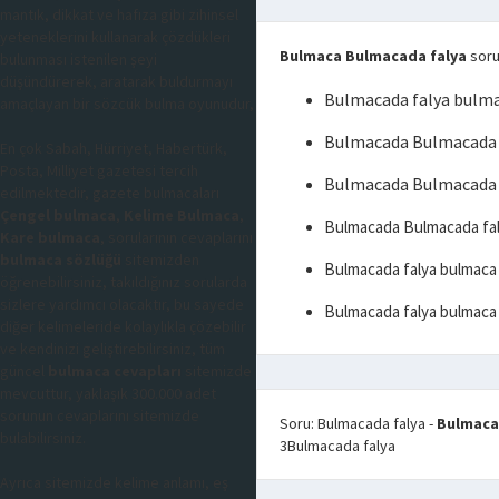
mantık, dikkat ve hafıza gibi zihinsel
yeteneklerini kullanarak çözdükleri
Bulmaca Bulmacada falya
soru
bulunması istenilen şeyi
düşündürerek, aratarak buldurmayı
Bulmacada falya bulm
amaçlayan bir sözcük bulma oyunudur,
Bulmacada Bulmacada f
En çok Sabah, Hürriyet, Habertürk,
Posta, Milliyet gazetesi tercih
Bulmacada Bulmacada 
edilmektedir, gazete bulmacaları
Çengel bulmaca
,
Kelime Bulmaca
,
Bulmacada Bulmacada fal
Kare bulmaca
, sorularının cevaplarını
bulmaca sözlüğü
sitemizden
Bulmacada falya bulmaca
öğrenebilirsiniz, takıldığınız sorularda
sizlere yardımcı olacaktır, bu sayede
Bulmacada falya bulmaca
diğer kelimeleride kolaylıkla çözebilir
ve kendinizi geliştirebilirsiniz, tüm
güncel
bulmaca cevapları
sitemizde
mevcuttur, yaklaşık 300.000 adet
sorunun cevaplarını sitemizde
Soru: Bulmacada falya
-
Bulmacad
bulabilirsiniz.
3
Bulmacada falya
Ayrıca sitemizde kelime anlamı, eş