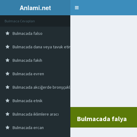
Anlami.net
Bulmaca
Bulmaca Cevapları
Bulmacada falso
Bulmacada dana veya tavuk etinin galeta ununa bulanıp kazartılması 
Bulmacada fakih
Bulmacada evren
Bulmacada akciğerde bronşçukların son ucu ne demek
Bulmacada etnik
Bulmacada iklimlere aracı
Bulmacada falya
Bulmacada ercan