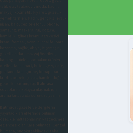
otel, pansiyon, hotel, resort, gezi,
tatil, ets, tatilbudur, moda, kadın,
makyaj, kozmetik, kıyafet, güzellik,
yemek tarifleri, kadın, genç kız, evlilik,
nişan, balo, cep telefonu, iphone,
samsung, maskara, ruj, doğum,
hamilelik, güneş kremi, ağrı kesici
krem, farmasi, avon, huncalife, para
kazanma, sağlık, abiye, iç çamaşırı,
güzellik sırları, makyaj önerileri,
katalog, ürünler, saç bakım ürünleri,
oteller, tatil, apart, hotel, gezi, cafe,
pastane, tatlı, gurme, kebap, para,
kripto, bebek, çocuk, hamile, doğum,
gebelik, parfüm, ruj,
Bulmaca
cevaplarına kolayca ulaşmak için
arama kutusunda sorunuzu yazınız.
Bulmaca
; gazete ve dergilerin
yayınladıkları eklerinde bulunan
özellikle haftasonlarının vazgeçilmez
eğlencesi olan Kare bulmaca, Çengel
bulmaca, sudoku şeklindeki zeka,