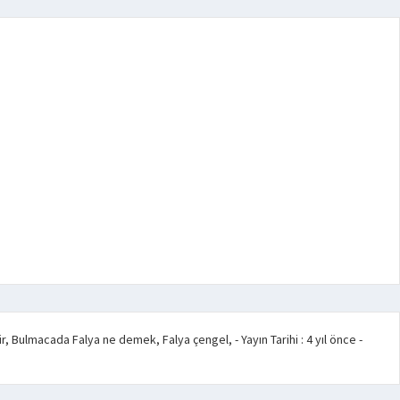
ir, Bulmacada Falya ne demek, Falya çengel,
- Yayın Tarihi :
4 yıl önce
-