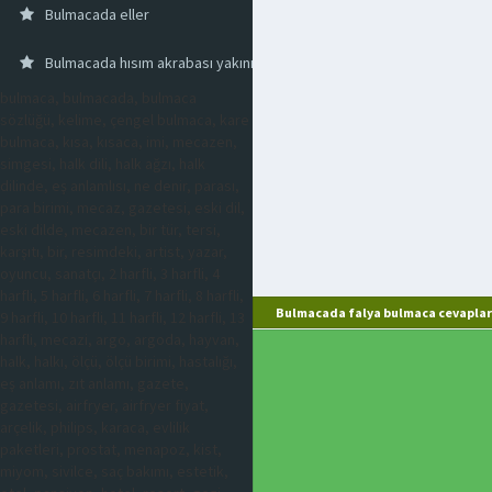
Bulmacada eller
Bulmacada hısım akrabası yakını olmayan
bulmaca, bulmacada, bulmaca
sözlüğü, kelime, çengel bulmaca, kare
bulmaca, kısa, kısaca, imi, mecazen,
simgesi, halk dili, halk ağzı, halk
dilinde, eş anlamlısı, ne denir, parası,
para birimi, mecaz, gazetesi, eski dil,
eski dilde, mecazen, bir tür, tersi,
karşıtı, bir, resimdeki, artist, yazar,
oyuncu, sanatçı, 2 harfli, 3 harfli, 4
harfli, 5 harfli, 6 harfli, 7 harfli, 8 harfli,
Bulmacada falya bulmaca cevaplar
9 harfli, 10 harfli, 11 harfli, 12 harfli, 13
harfli, mecazi, argo, argoda, hayvan,
halk, halkı, ölçü, ölçü birimi, hastalığı,
eş anlamı, zıt anlamı, gazete,
gazetesi, airfryer, airfryer fiyat,
arçelik, philips, karaca, evlilik
paketleri, prostat, menapoz, kist,
miyom, sivilce, saç bakımı, estetik,