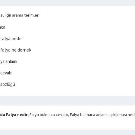
su için arama terimleri
aca
alya nedir
falya ne demek
ya anlamı
 cevabı
 sözlüğü
a Falya nedir,
Falya bulmaca cevabı, Falya bulmaca anlamı açıklaması ned