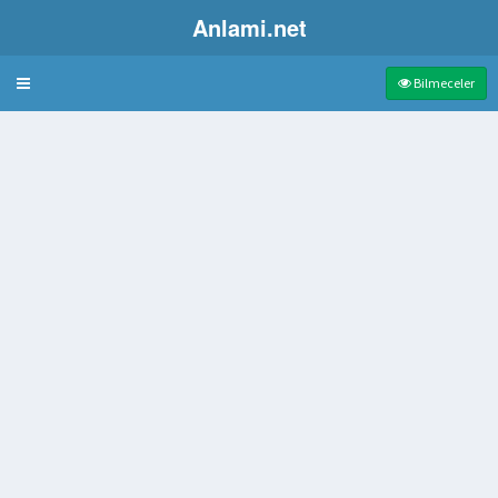
Anlami.net
Bulmaca
Bilmeceler
ende
nanır