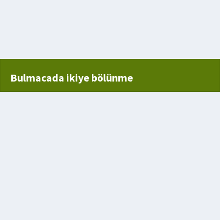
dde
klarına verilen ad
Bulmacada ikiye bölünme