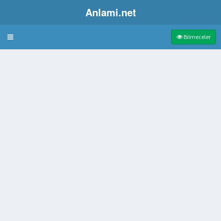
Anlami.net
Bulmaca
Bilmeceler
mada
bezginlik gibi nedenlerle oluşan ruhsal darlık
an birim