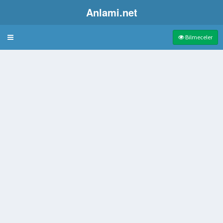
Anlami.net
Bulmaca
Bilmeceler
emiz
iyecek