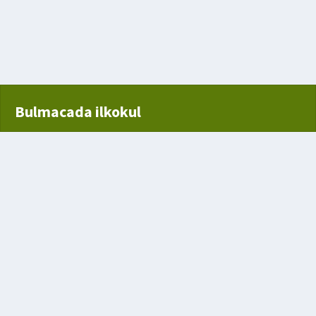
de
Bulmacada ilkokul