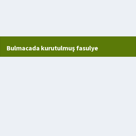
 çıkarmak için kullanılan çok uçlu çengel
Bulmacada kurutulmuş fasulye