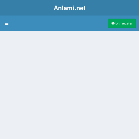
Anlami.net
Bulmaca
Bilmeceler
n kimse